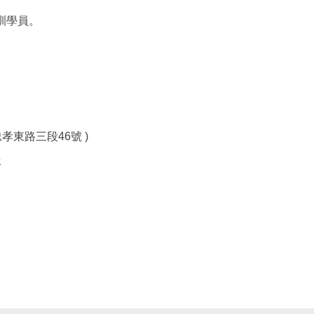
訓學員。
孝東路三段46號 )
9