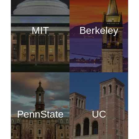
MIT
Berkeley
PennState
UC