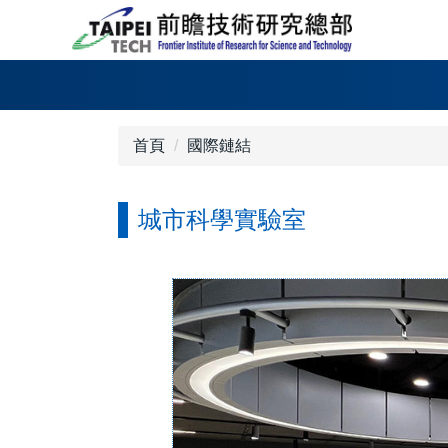
跳
到
主
要
內
容
首頁
國際鏈結
區
城市科學實驗室