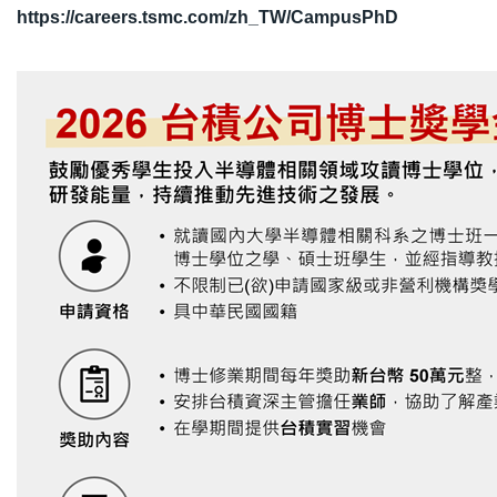
https://careers.tsmc.com/zh_TW/CampusPhD