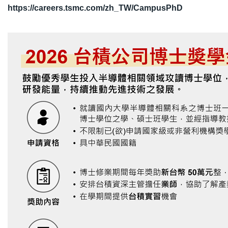
https://careers.tsmc.com/zh_TW/CampusPhD